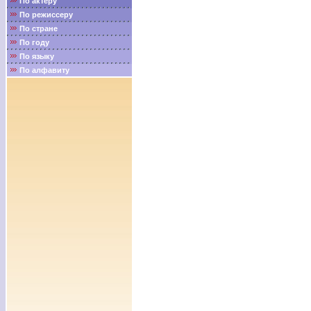
По актёру
По режиссеру
По стране
По году
По языку
По алфавиту