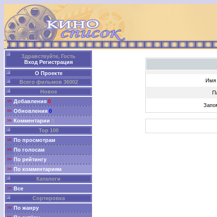
Здравствуйте, Гость
Вход
Регистрация
О Проекте
Имя 
Всего фильмов 36002
Новое
П
Добавления
0
Запо
Обновления
0
Комментарии
0
Top 100
По просмотрам
По голосам
По рейтингу
По комментариям
Каталоги
Все
Сортировка
По жанру