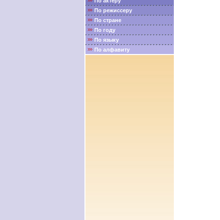
По актёру
По режиссеру
По стране
По году
По языку
По алфавиту