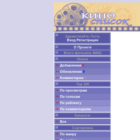
Здравствуйте, Гость
Вход
Регистрация
О Проекте
Всего фильмов 36002
Новое
Добавления
0
Обновления
0
Комментарии
0
Top 100
По просмотрам
По голосам
По рейтингу
По комментариям
Каталоги
Все
Сортировка
По жанру