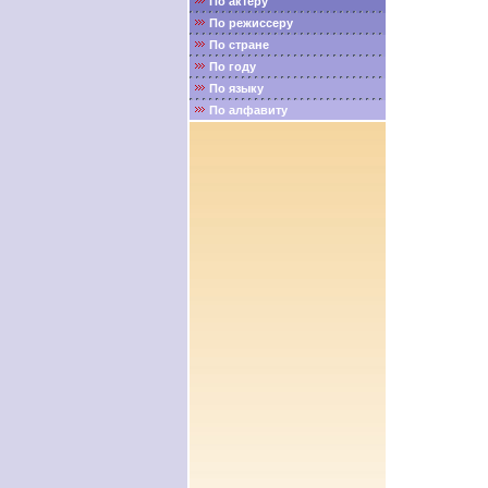
По актёру
По режиссеру
По стране
По году
По языку
По алфавиту