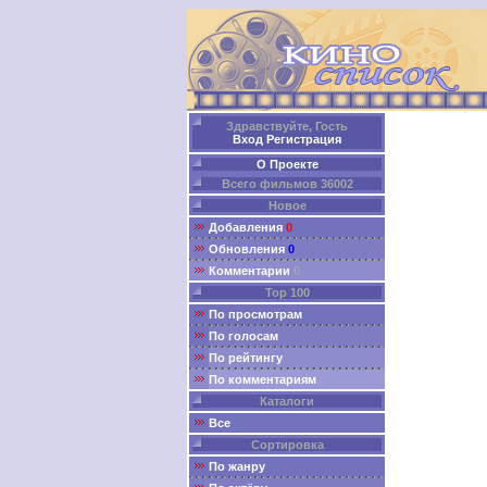
Здравствуйте, Гость
Вход
Регистрация
О Проекте
Всего фильмов 36002
Новое
Добавления
0
Обновления
0
Комментарии
0
Top 100
По просмотрам
По голосам
По рейтингу
По комментариям
Каталоги
Все
Сортировка
По жанру