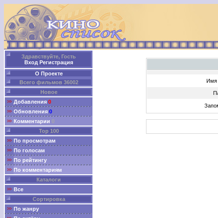
Здравствуйте, Гость
Вход
Регистрация
О Проекте
Имя 
Всего фильмов 36002
Новое
П
Добавления
0
Запо
Обновления
0
Комментарии
0
Top 100
По просмотрам
По голосам
По рейтингу
По комментариям
Каталоги
Все
Сортировка
По жанру