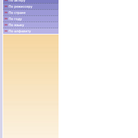
По актёру
По режиссеру
По стране
По году
По языку
По алфавиту