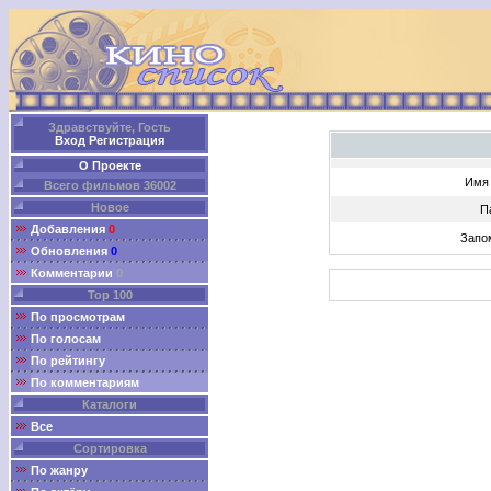
Здравствуйте, Гость
Вход
Регистрация
О Проекте
Имя 
Всего фильмов 36002
Новое
П
Добавления
0
Запо
Обновления
0
Комментарии
0
Top 100
По просмотрам
По голосам
По рейтингу
По комментариям
Каталоги
Все
Сортировка
По жанру