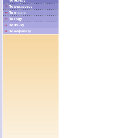
По актёру
По режиссеру
По стране
По году
По языку
По алфавиту