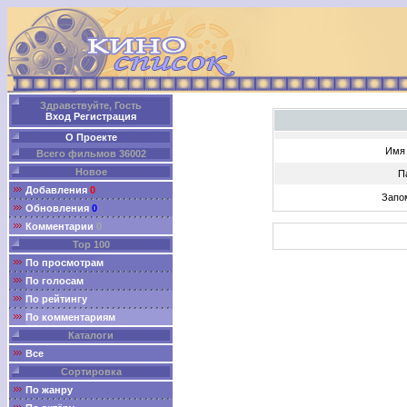
Здравствуйте, Гость
Вход
Регистрация
О Проекте
Имя 
Всего фильмов 36002
Новое
П
Добавления
0
Запо
Обновления
0
Комментарии
0
Top 100
По просмотрам
По голосам
По рейтингу
По комментариям
Каталоги
Все
Сортировка
По жанру