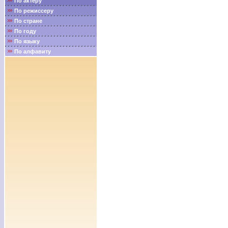
По актёру
По режиссеру
По стране
По году
По языку
По алфавиту