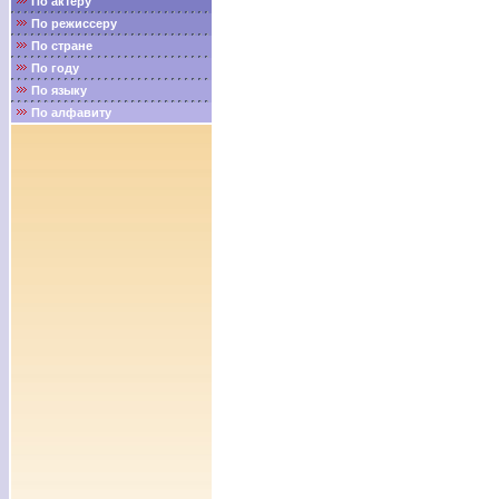
По актёру
По режиссеру
По стране
По году
По языку
По алфавиту