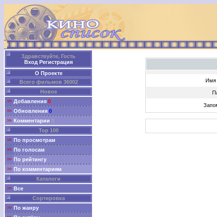
Здравствуйте, Гость
Вход
Регистрация
О Проекте
Имя 
Всего фильмов 36002
Новое
П
Добавления
0
Запо
Обновления
0
Комментарии
0
Top 100
По просмотрам
По голосам
По рейтингу
По комментариям
Каталоги
Все
Сортировка
По жанру