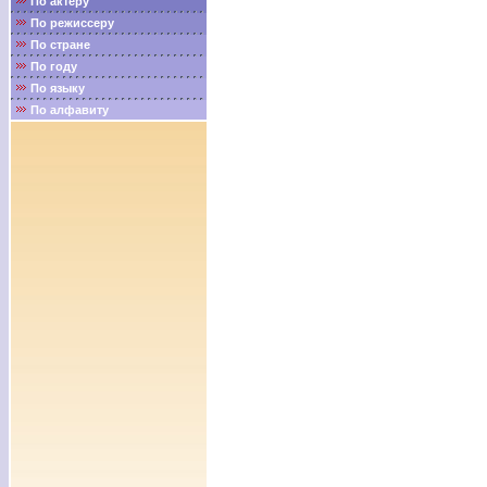
По актёру
По режиссеру
По стране
По году
По языку
По алфавиту