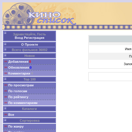
Здравствуйте, Гость
Вход
Регистрация
О Проекте
Имя 
Всего фильмов 36002
Новое
П
Добавления
0
Запо
Обновления
0
Комментарии
0
Top 100
По просмотрам
По голосам
По рейтингу
По комментариям
Каталоги
Все
Сортировка
По жанру