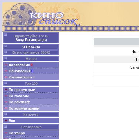
Здравствуйте, Гость
Вход
Регистрация
О Проекте
Имя 
Всего фильмов 36002
Новое
П
Добавления
0
Запо
Обновления
0
Комментарии
0
Top 100
По просмотрам
По голосам
По рейтингу
По комментариям
Каталоги
Все
Сортировка
По жанру