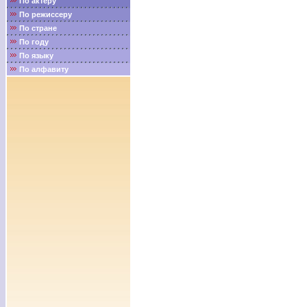
По актёру
По режиссеру
По стране
По году
По языку
По алфавиту