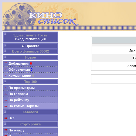
Здравствуйте, Гость
Вход
Регистрация
О Проекте
Имя 
Всего фильмов 36002
Новое
П
Добавления
0
Запо
Обновления
0
Комментарии
0
Top 100
По просмотрам
По голосам
По рейтингу
По комментариям
Каталоги
Все
Сортировка
По жанру