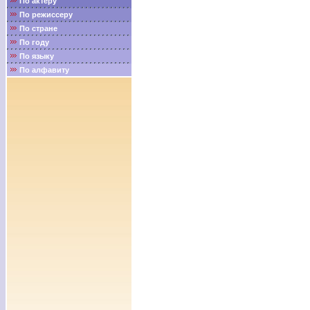
По актёру
По режиссеру
По стране
По году
По языку
По алфавиту