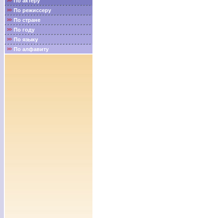
По актёру
По режиссеру
По стране
По году
По языку
По алфавиту