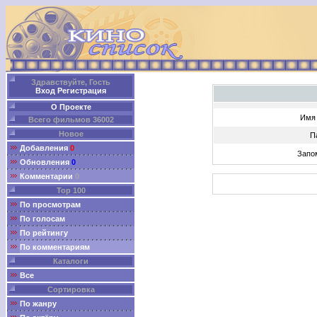
Здравствуйте, Гость
Вход
Регистрация
О Проекте
Имя 
Всего фильмов 36002
Новое
П
Добавления
0
Запо
Обновления
0
Комментарии
0
Top 100
По просмотрам
По голосам
По рейтингу
По комментариям
Каталоги
Все
Сортировка
По жанру