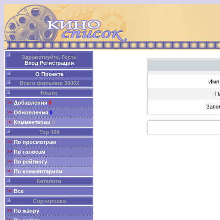
Здравствуйте, Гость
Вход
Регистрация
О Проекте
Имя 
Всего фильмов 36002
Новое
П
Добавления
0
Запо
Обновления
0
Комментарии
0
Top 100
По просмотрам
По голосам
По рейтингу
По комментариям
Каталоги
Все
Сортировка
По жанру