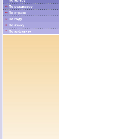
По актёру
По режиссеру
По стране
По году
По языку
По алфавиту