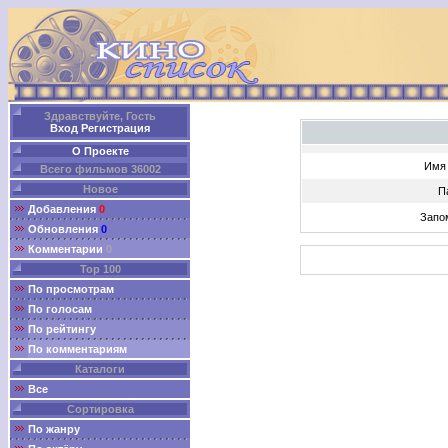
Здравствуйте, Гость
Вход
Регистрация
О Проекте
Имя 
Всего фильмов 36002
Новое
П
Добавления
0
Запо
Обновления
0
Комментарии
0
Top 100
По просмотрам
По голосам
По рейтингу
По комментариям
Каталоги
Все
Сортировка
По жанру