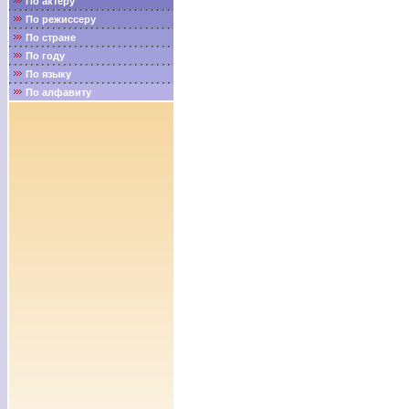
По актёру
По режиссеру
По стране
По году
По языку
По алфавиту