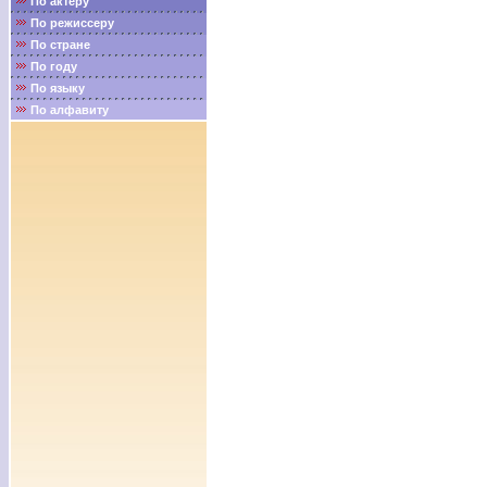
По актёру
По режиссеру
По стране
По году
По языку
По алфавиту