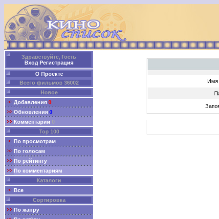
Здравствуйте, Гость
Вход
Регистрация
О Проекте
Имя 
Всего фильмов 36002
Новое
П
Добавления
0
Запо
Обновления
0
Комментарии
0
Top 100
По просмотрам
По голосам
По рейтингу
По комментариям
Каталоги
Все
Сортировка
По жанру