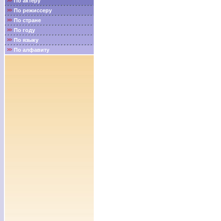
По актёру
По режиссеру
По стране
По году
По языку
По алфавиту