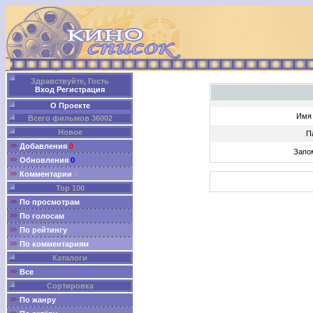
Здравствуйте, Гость
Вход
Регистрация
О Проекте
Имя 
Всего фильмов 36002
Новое
П
Добавления
0
Запо
Обновления
0
Комментарии
0
Top 100
По просмотрам
По голосам
По рейтингу
По комментариям
Каталоги
Все
Сортировка
По жанру