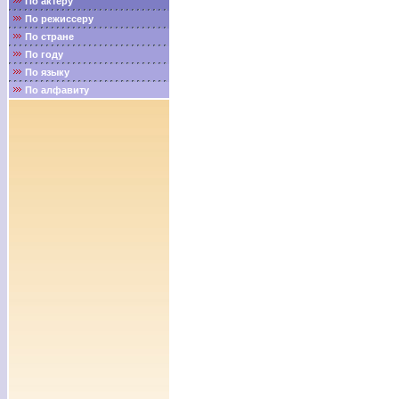
По актёру
По режиссеру
По стране
По году
По языку
По алфавиту