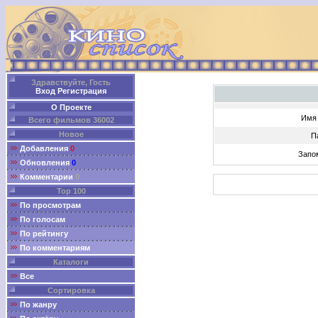
Здравствуйте, Гость
Вход
Регистрация
О Проекте
Имя 
Всего фильмов 36002
Новое
П
Добавления
0
Запо
Обновления
0
Комментарии
0
Top 100
По просмотрам
По голосам
По рейтингу
По комментариям
Каталоги
Все
Сортировка
По жанру