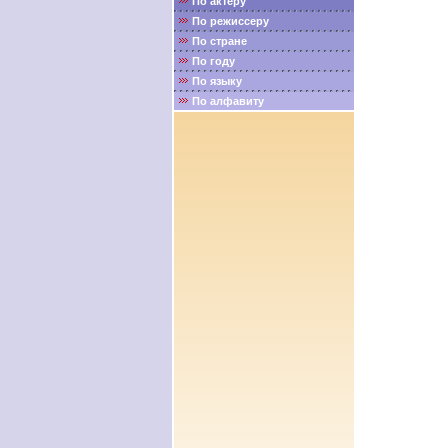
По актёру
По режиссеру
По стране
По году
По языку
По алфавиту