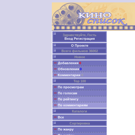
Здравствуйте, Гость
Вход
Регистрация
О Проекте
Всего фильмов 36002
Новое
Добавления
0
Обновления
0
Комментарии
0
Top 100
По просмотрам
По голосам
По рейтингу
По комментариям
Каталоги
Все
Сортировка
По жанру