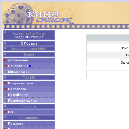
Здравствуйте, Гость
Вход
Регистрация
О Проекте
Имя 
Всего фильмов 36002
Новое
П
Добавления
0
Запо
Обновления
0
Комментарии
0
Top 100
По просмотрам
По голосам
По рейтингу
По комментариям
Каталоги
Все
Сортировка
По жанру