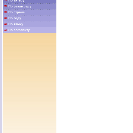
По актёру
По режиссеру
По стране
По году
По языку
По алфавиту