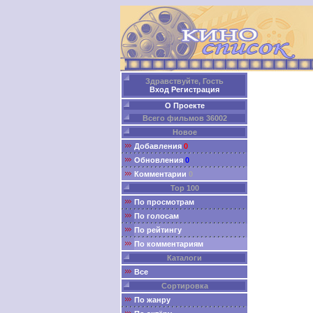
Здравствуйте, Гость
Вход
Регистрация
О Проекте
Всего фильмов 36002
Новое
Добавления
0
Обновления
0
Комментарии
0
Top 100
По просмотрам
По голосам
По рейтингу
По комментариям
Каталоги
Все
Сортировка
По жанру