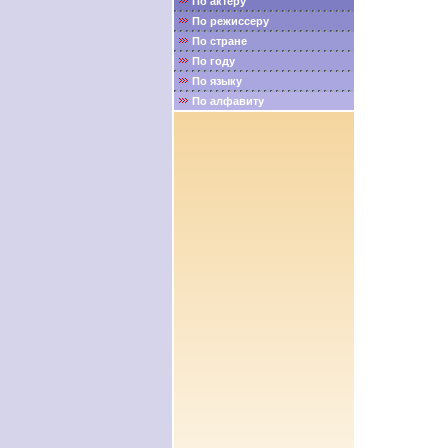
По актёру
По режиссеру
По стране
По году
По языку
По алфавиту