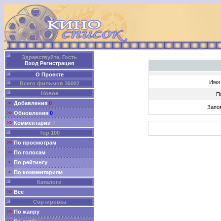
Здравствуйте, Гость
Вход
Регистрация
О Проекте
Имя 
Всего фильмов 36002
Новое
П
Добавления
0
Запо
Обновления
0
Комментарии
0
Top 100
По просмотрам
По голосам
По рейтингу
По комментариям
Каталоги
Все
Сортировка
По жанру