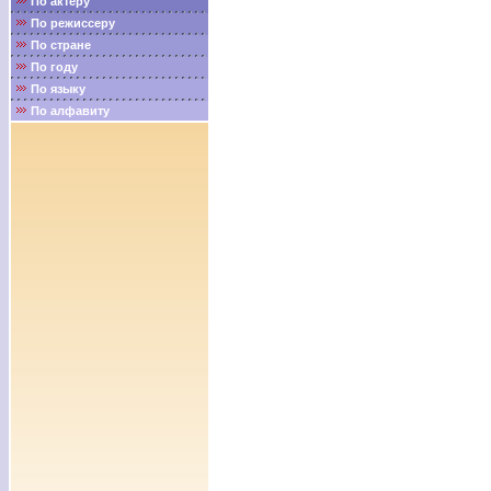
По актёру
По режиссеру
По стране
По году
По языку
По алфавиту