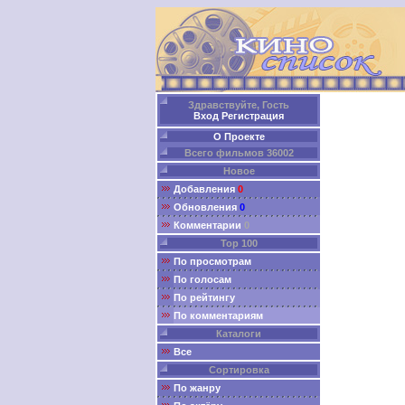
Здравствуйте, Гость
Вход
Регистрация
О Проекте
Всего фильмов 36002
Новое
Добавления
0
Обновления
0
Комментарии
0
Top 100
По просмотрам
По голосам
По рейтингу
По комментариям
Каталоги
Все
Сортировка
По жанру