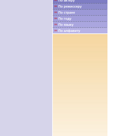
По актёру
По режиссеру
По стране
По году
По языку
По алфавиту