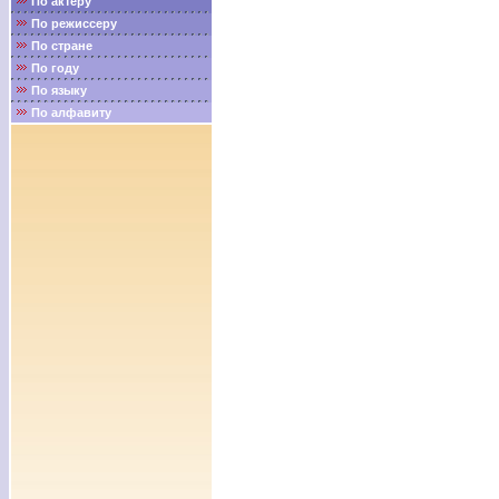
По актёру
По режиссеру
По стране
По году
По языку
По алфавиту