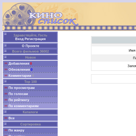
Здравствуйте, Гость
Вход
Регистрация
О Проекте
Имя 
Всего фильмов 36002
Новое
П
Добавления
0
Запо
Обновления
0
Комментарии
0
Top 100
По просмотрам
По голосам
По рейтингу
По комментариям
Каталоги
Все
Сортировка
По жанру