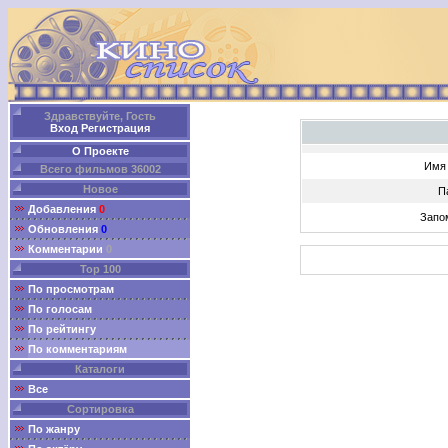
Здравствуйте, Гость
Вход
Регистрация
О Проекте
Имя 
Всего фильмов 36002
Новое
П
Добавления
0
Запо
Обновления
0
Комментарии
0
Top 100
По просмотрам
По голосам
По рейтингу
По комментариям
Каталоги
Все
Сортировка
По жанру