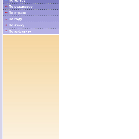
По актёру
По режиссеру
По стране
По году
По языку
По алфавиту