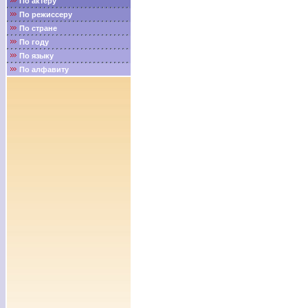
По актёру
По режиссеру
По стране
По году
По языку
По алфавиту