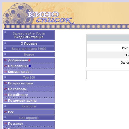
Здравствуйте, Гость
Вход
Регистрация
О Проекте
Имя 
Всего фильмов 36002
Новое
П
Добавления
0
Запо
Обновления
0
Комментарии
0
Top 100
По просмотрам
По голосам
По рейтингу
По комментариям
Каталоги
Все
Сортировка
По жанру