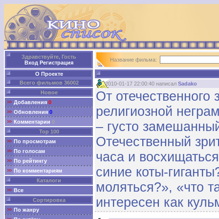
Здравствуйте, Гость
Название фильма:
Вход
Регистрация
О Проекте
Всего фильмов 36002
2010-01-17 22:00:40 написал
Sadako
От отечественного 
Новое
Добавления
0
религиозной неграм
Обновления
0
Комментарии
0
– густо замешанны
Top 100
Отечественный зрит
По просмотрам
По голосам
часа и восхищаться
По рейтингу
синие коты-гиганты
По комментариям
Каталоги
моляться?», «что т
Все
интересен как куль
Сортировка
По жанру