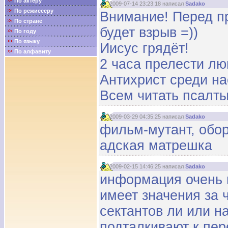
По актёру
2009-07-14 23:23:18 написал
Sadako
По режиссеру
Внимание! Перед п
По стране
будет взрыв =))
По году
По языку
Иисус грядёт!
По алфавиту
2 часа прелести лю
Антихрист среди нас
Всем читать псалты
2009-03-29 04:35:25 написал
Sadako
фильм-мутант, обор
адская матрешка
2009-02-15 14:46:25 написал
Sadako
информация очень 
имеет значения за 
сектантов ли или н
подталкивают к пе