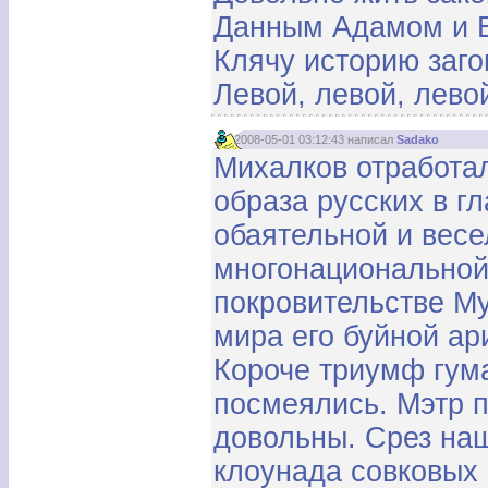
Данным Адамом и 
Клячу историю заг
Левой, левой, левой
2008-05-01 03:12:43 написал
Sadako
Михалков отработал
образа русских в г
обаятельной и весе
многонациональной
покровительстве М
мира его буйной ар
Короче триумф гума
посмеялись. Мэтр 
довольны. Срез наш
клоунада совковых 