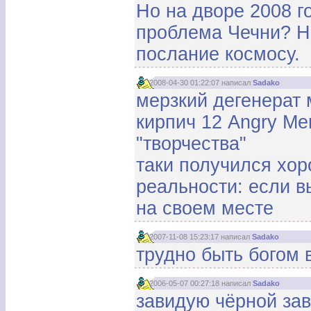
Но на дворе 2008 г
проблема Чечни? Н
послание космосу.
2008-04-30 01:22:07 написал
Sadako
мерзкий дегенерат
кирпич 12 Angry Me
"творчества"
таки получился хор
реальности: если в
на своем месте
2007-11-08 15:23:17 написал
Sadako
трудно быть богом 
2006-05-07 00:27:18 написал
Sadako
завидую чёрной за