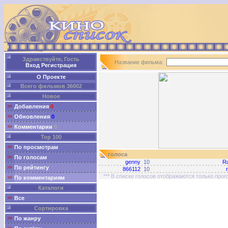
Здравствуйте, Гость
Название фильма:
Вход
Регистрация
О Проекте
Всего фильмов 36002
Новое
Добавления
0
Обновления
0
Комментарии
0
Top 100
По просмотрам
голоса
По голосам
genny
10
R
По рейтингу
866112
10
*** В списке голосов отображаются только про
По комментариям
Каталоги
Все
Сортировка
По жанру