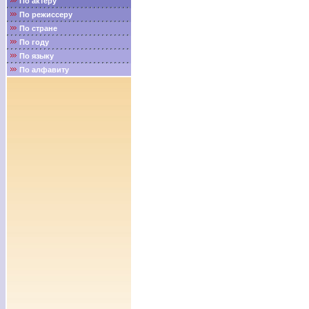
По актёру
По режиссеру
По стране
По году
По языку
По алфавиту