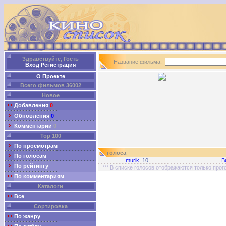
Здравствуйте, Гость
Название фильма:
Вход
Регистрация
О Проекте
Всего фильмов 36002
Новое
Добавления
0
Обновления
0
Комментарии
0
Top 100
По просмотрам
голоса
По голосам
murik
10
B
По рейтингу
*** В списке голосов отображаются только про
По комментариям
Каталоги
Все
Сортировка
По жанру