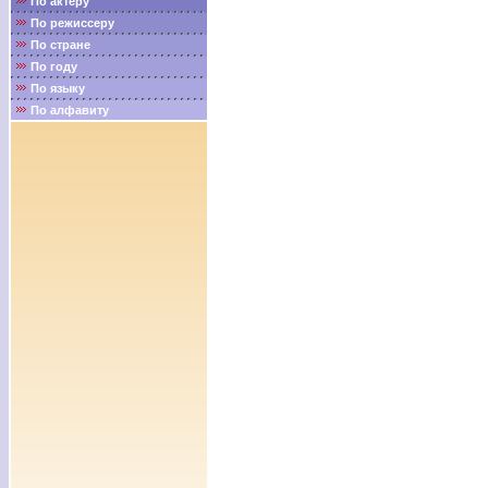
По актёру
По режиссеру
По стране
По году
По языку
По алфавиту