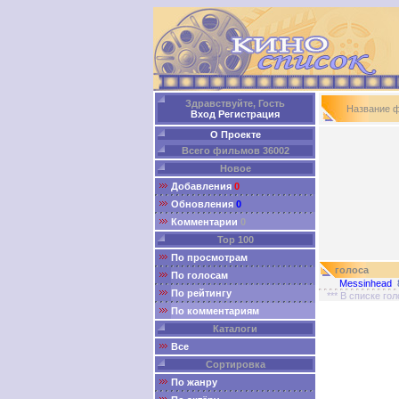
Здравствуйте, Гость
Название 
Вход
Регистрация
О Проекте
Всего фильмов 36002
Новое
Добавления
0
Обновления
0
Комментарии
0
Top 100
По просмотрам
голоса
По голосам
Messinhead
По рейтингу
*** В списке го
По комментариям
Каталоги
Все
Сортировка
По жанру