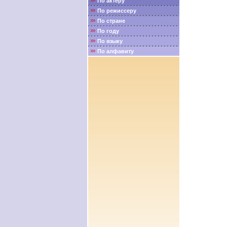
По актёру
По режиссеру
По стране
По году
По языку
По алфавиту