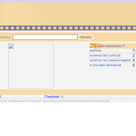
фильма:
С кем переспать?!
рейтинг
7
количество голосов
2
количество комментариев
0
в составе каталогов
0
8
Chestman
6
лосов отображаются только проголосовавшие после ввода авторизации