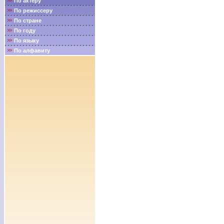
По актёру
По режиссеру
По стране
По году
По языку
По алфавиту