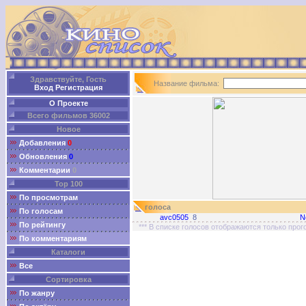
Здравствуйте, Гость
Название фильма:
Вход
Регистрация
О Проекте
Всего фильмов 36002
Новое
Добавления
0
Обновления
0
Комментарии
0
Top 100
По просмотрам
голоса
По голосам
avc0505
8
N
По рейтингу
*** В списке голосов отображаются только про
По комментариям
Каталоги
Все
Сортировка
По жанру