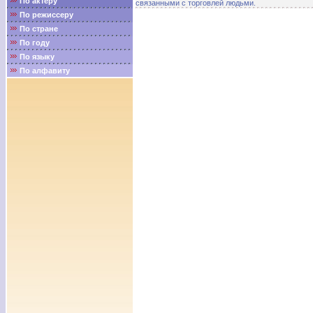
По актёру
связанными с торговлей людьми.
По режиссеру
По стране
По году
По языку
По алфавиту