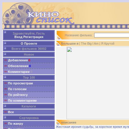
Здравствуйте, Гость
Название фильма:
Вход
Регистрация
О Проекте
Большое я
| The Big I Am | Я Крутой
Всего фильмов 36002
Новое
Добавления
0
Обновления
0
Комментарии
0
Top 100
По просмотрам
По голосам
По рейтингу
По комментариям
Каталоги
Все
Сортировка
описание
По жанру
Жестокая ирония судьбы, за короткое время жул