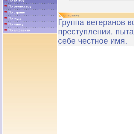
По актёру
По режиссеру
По стране
описание
По году
Группа ветеранов в
По языку
преступлении, пыта
По алфавиту
себе честное имя.