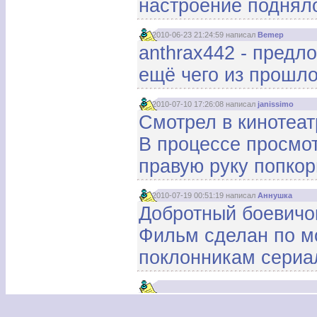
настроение подняло
2010-06-23 21:24:59 написал
Bemep
anthrax442 - предл
ещё чего из прошло
2010-07-10 17:26:08 написал
janissimo
Смотрел в кинотеат
В процессе просмот
правую руку попкорн
2010-07-19 00:51:19 написал
Аннушка
Добротный боевичок
Фильм сделан по м
поклонникам сериал