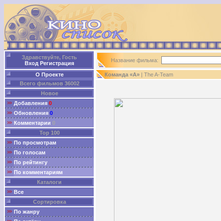
Здравствуйте, Гость
Название фильма:
Вход
Регистрация
О Проекте
Команда «А»
| The A-Team
Всего фильмов 36002
Новое
Добавления
0
Обновления
0
Комментарии
0
Top 100
По просмотрам
По голосам
По рейтингу
По комментариям
Каталоги
Все
Сортировка
По жанру