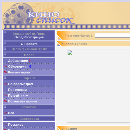
Здравствуйте, Гость
Название фильма:
Вход
Регистрация
О Проекте
Киллеры
| Killers
Всего фильмов 36002
Новое
Добавления
0
Обновления
0
Комментарии
0
Top 100
По просмотрам
По голосам
По рейтингу
По комментариям
Каталоги
Все
Сортировка
По жанру
описание