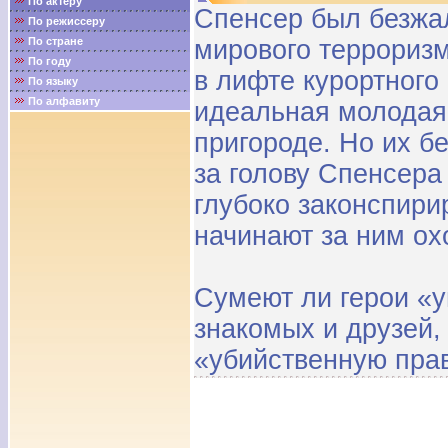
По актёру
Спенсер был безжа
По режиссеру
По стране
мирового терроризм
По году
в лифте курортного
По языку
По алфавиту
идеальная молодая
пригороде. Но их б
за голову Спенсера
глубоко законспир
начинают за ним охо
Сумеют ли герои «у
знакомых и друзей,
«убийственную прав