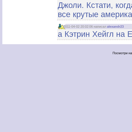
Джоли. Кстати, ког
все крутые америк
2011-04-02 20:02:06 написал
alexandr23
а Кэтрин Хейгл на 
Посмотри н