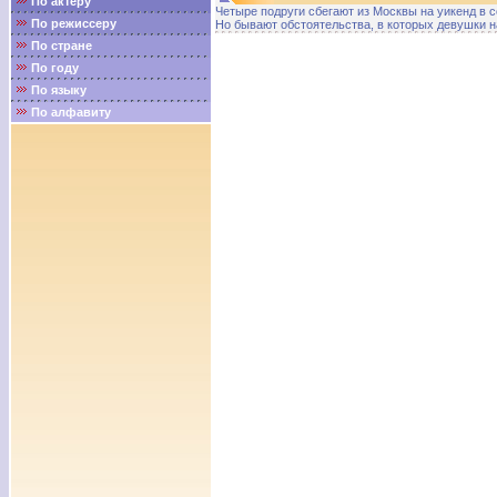
По актёру
Четыре подруги сбегают из Москвы на уикенд в с
По режиссеру
Но бывают обстоятельства, в которых девушки н
По стране
По году
По языку
По алфавиту