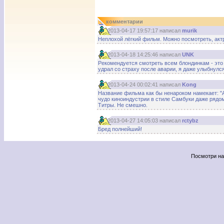
комментарии
2013-04-17 19:57:17 написал
murik
Неплохой лёгкий фильм. Можно посмотреть, акт
2013-04-18 14:25:46 написал
UNK
Рекомендуется смотреть всем блондинкам - это
удрал со страху после аварии, я даже улыбнулс
2013-04-24 00:02:41 написал
Kong
Название фильма как бы ненароком намекает: "А
чудо киноиндустрии в стиле Самбуки даже рядом 
Титры. Не смешно.
2013-04-27 14:05:03 написал
rctybz
Бред полнейший!
Посмотри н