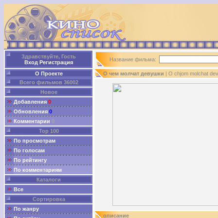
Здравствуйте, Гость
Название фильма:
Вход
Регистрация
О Проекте
О чем молчат девушки
| O chjom molchat de
Всего фильмов 36002
Новое
Добавления
0
Обновления
0
Комментарии
0
Top 100
По просмотрам
По голосам
По рейтингу
По комментариям
Каталоги
Все
Сортировка
По жанру
описание