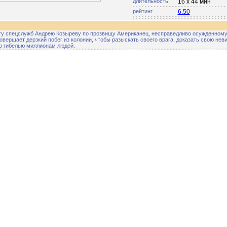
длительность
16 x 44 мин
рейтинг
6.50
ту спецслужб Андрею Козыреву по прозвищу Американец, несправедливо осужденному
овершает дерзкий побег из колонии, чтобы разыскать своего врага, доказать свою нев
го гибелью миллионам людей.