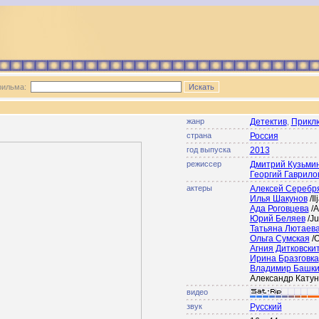
фильма:
жанр
Детектив
Прикл
,
страна
Россия
год выпуска
2013
режиссер
Дмитрий Кузьми
Георгий Гаврило
актеры
Алексей Серебр
Илья Шакунов
/I
Ада Роговцева
/
Юрий Беляев
/Ju
Татьяна Лютаев
Ольга Сумская
/
Агния Дитковски
Ирина Бразговка
Владимир Башки
Александр Катуни
видео
звук
Русский