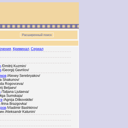
ючения
Криминал
Сериал
,
,
н
/Dmitrij Kuzmin/
в
/Georgij Gavrilov/
яков
/Alexey Serebryakov/
lja Shakunov/
Ada Rogovceva/
rij Beljaev/
а
/Tatjana Ljutaeva/
Olga Sumskaja/
те
/Agnija Ditkovskite/
/Irina Brazgovka/
ров
/Vladimir Bashkirov/
н /Aleksandr Katunin/