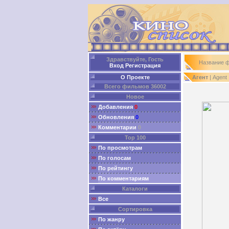
Здравствуйте, Гость
Название 
Вход
Регистрация
О Проекте
Агент
| Agent
Всего фильмов 36002
Новое
Добавления
0
Обновления
0
Комментарии
0
Top 100
По просмотрам
По голосам
По рейтингу
По комментариям
Каталоги
Все
Сортировка
По жанру