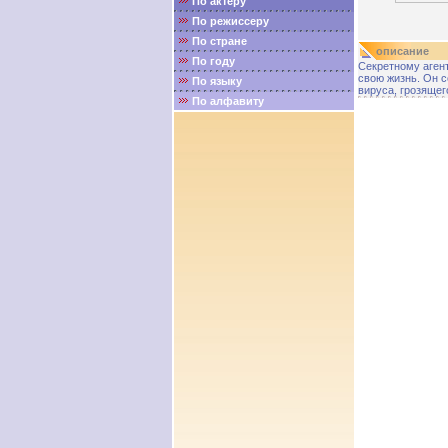
По актёру
По режиссеру
По стране
описание
По году
Секретному аген
свою жизнь. Он с
По языку
вируса, грозяще
По алфавиту