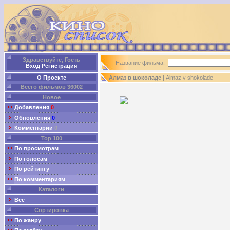
Здравствуйте, Гость
Название фильма:
Вход
Регистрация
О Проекте
Алмаз в шоколаде
| Almaz v shokolade
Всего фильмов 36002
Новое
Добавления
0
Обновления
0
Комментарии
0
Top 100
По просмотрам
По голосам
По рейтингу
По комментариям
Каталоги
Все
Сортировка
По жанру