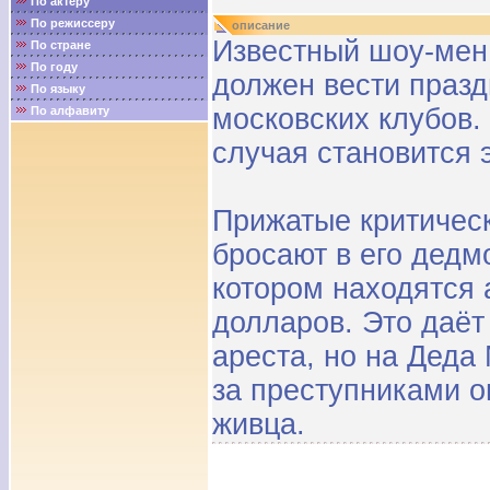
По актёру
По режиссеру
описание
Известный шоу-мен
По стране
По году
должен вести празд
По языку
московских клубов.
По алфавиту
случая становится
Прижатые критичес
бросают в его дедм
котором находятся
долларов. Это даёт
ареста, но на Деда
за преступниками о
живца.