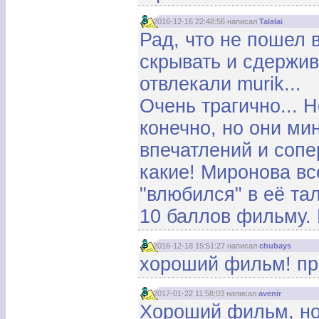
2016-12-16 22:48:56 написал
Talalai
Рад, что не пошел 
скрывать и сдержив
отвлекали murik...
Очень трагично... 
конечно, но они м
впечатлений и сопе
какие! Миронова вс
"влюбился" в её тал
10 баллов фильму. 
2016-12-18 15:51:27 написал
chubays
хороший фильм! при
2017-01-22 11:58:03 написал
avenir
Хороший фильм, но