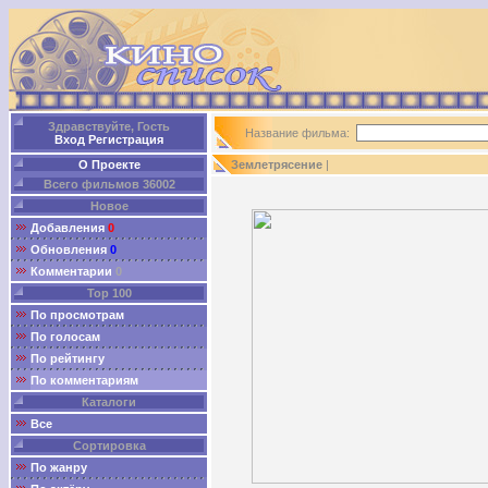
Здравствуйте, Гость
Название фильма:
Вход
Регистрация
О Проекте
Землетрясение
|
Всего фильмов 36002
Новое
Добавления
0
Обновления
0
Комментарии
0
Top 100
По просмотрам
По голосам
По рейтингу
По комментариям
Каталоги
Все
Сортировка
По жанру