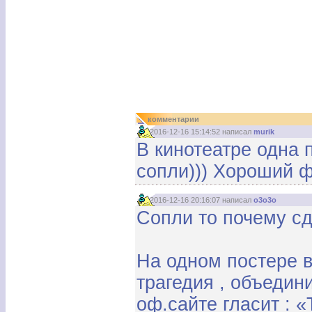
комментарии
2016-12-16 15:14:52 написал
murik
В кинотеатре одна 
сопли))) Хороший 
2016-12-16 20:16:07 написал
o3o3o
Сопли то почему сд
На одном постере в
трагедия , объедин
оф.сайте гласит : 