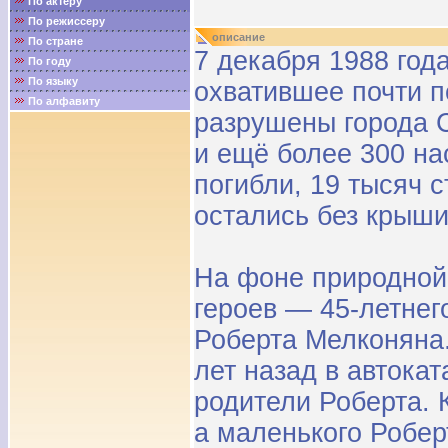
По актёру
По режиссеру
описание
По стране
7 декабря 1988 год
По году
По языку
охватившее почти п
По алфавиту
разрушены города С
и ещё более 300 на
погибли, 19 тысяч 
остались без крыши
На фоне природной
героев — 45-летнег
Роберта Мелконяна.
лет назад в автока
родители Роберта. 
а маленького Робер