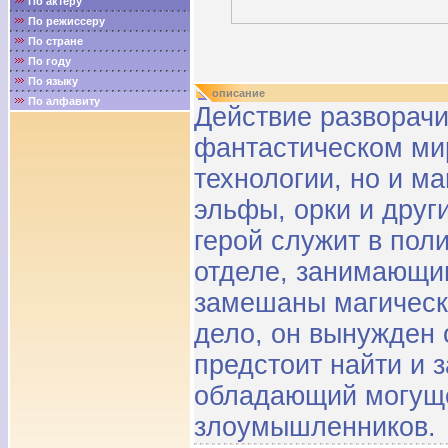
По актёру
По режиссеру
По стране
По году
По языку
описание
По алфавиту
Действие разворач
фантастическом мир
технологии, но и ма
эльфы, орки и друг
герой служит в пол
отделе, занимающи
замешаны магическ
дело, он вынужден 
предстоит найти и 
обладающий могуще
злоумышленников.