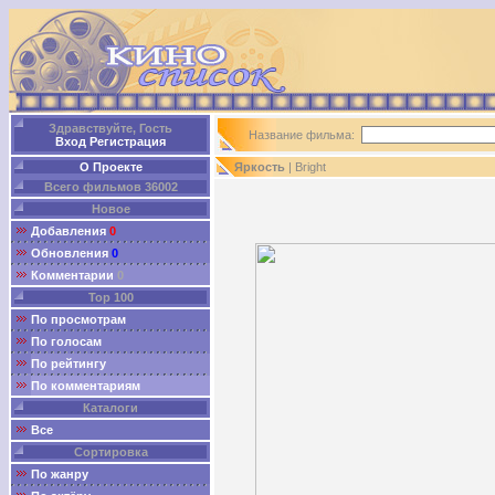
Здравствуйте, Гость
Название фильма:
Вход
Регистрация
О Проекте
Яркость
| Bright
Всего фильмов 36002
Новое
Добавления
0
Обновления
0
Комментарии
0
Top 100
По просмотрам
По голосам
По рейтингу
По комментариям
Каталоги
Все
Сортировка
По жанру