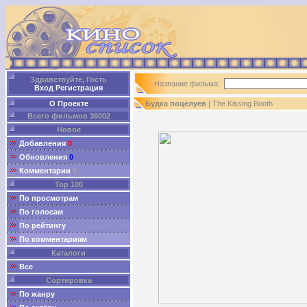
Здравствуйте, Гость
Название фильма:
Вход
Регистрация
О Проекте
Будка поцелуев
| The Kissing Booth
Всего фильмов 36002
Новое
Добавления
0
Обновления
0
Комментарии
0
Top 100
По просмотрам
По голосам
По рейтингу
По комментариям
Каталоги
Все
Сортировка
По жанру