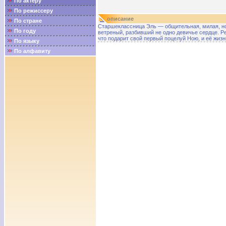
По актёру
По режиссеру
описание
По стране
Старшеклассница Эль — общительная, милая, но
По году
ветреный, разбивший не одно девичье сердце. Р
что подарит свой первый поцелуй Ною, и её жиз
По языку
По алфавиту