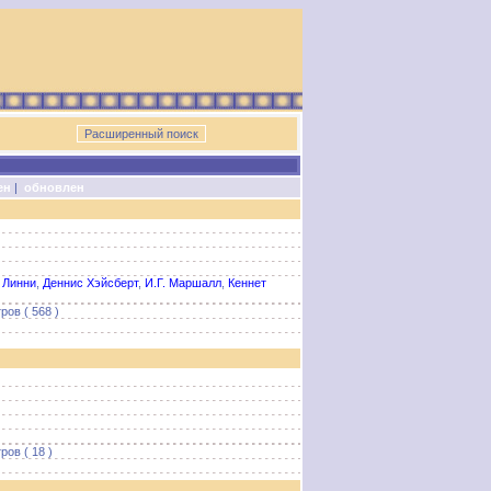
ен
|
обновлен
 Линни
,
Деннис Хэйсберт
,
И.Г. Маршалл
,
Кеннет
ров ( 568 )
ов ( 18 )