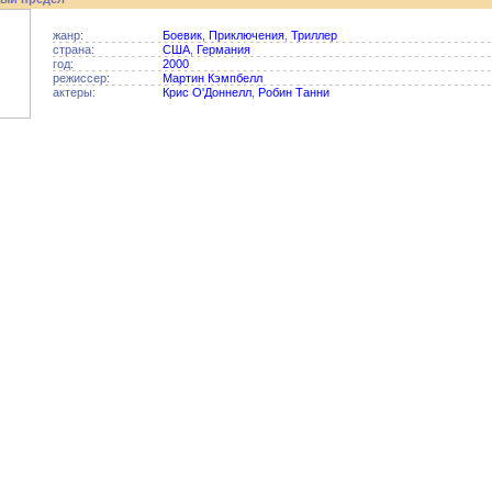
жанр:
Боевик
,
Приключения
,
Триллер
страна:
США
,
Германия
год:
2000
режиссер:
Мартин Кэмпбелл
актеры:
Крис О'Доннелл
,
Робин Танни