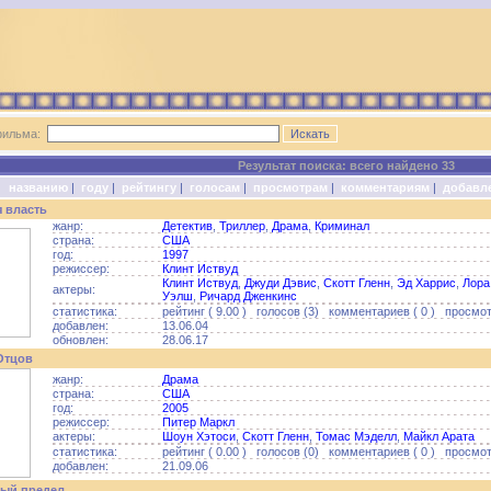
фильма:
Результат поиска: всего найдено 33
о:
названию
|
году
|
рейтингу
|
голосам
|
просмотрам
|
комментариям
|
добавл
 власть
жанр:
Детектив
,
Триллер
,
Драма
,
Криминал
страна:
США
год:
1997
режиссер:
Клинт Иствуд
Клинт Иствуд
,
Джуди Дэвис
,
Скотт Гленн
,
Эд Харрис
,
Лора
актеры:
Уэлш
,
Ричард Дженкинс
статистика:
рейтинг ( 9.00 ) голосов (3) комментариев ( 0 ) просмот
добавлен:
13.06.04
обновлен:
28.06.17
Отцов
жанр:
Драма
страна:
США
год:
2005
режиссер:
Питер Маркл
актеры:
Шоун Хэтоси
,
Скотт Гленн
,
Томас Мэделл
,
Майкл Арата
статистика:
рейтинг ( 0.00 ) голосов (0) комментариев ( 0 ) просмотр
добавлен:
21.09.06
ый предел