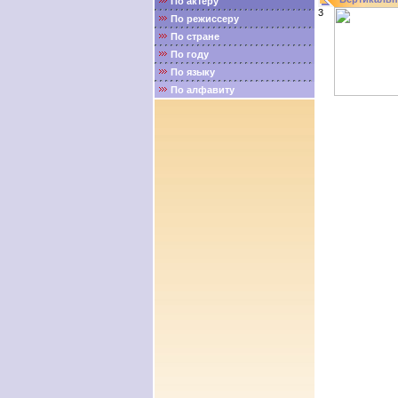
По актёру
3
По режиссеру
По стране
По году
По языку
По алфавиту