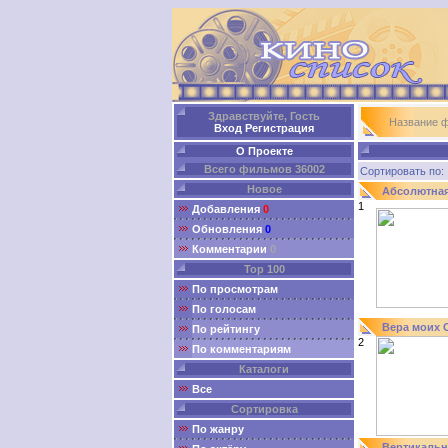
Здравствуйте, Гость
Название 
Вход
Регистрация
О Проекте
Всего фильмов 36002
Сортировать п
Новое
Абсолютная
1
Добавления
0
Обновления
0
Комментарии
0
Top 100
По просмотрам
По голосам
Вера моих 
По рейтингу
2
По комментариям
Каталоги
Все
Сортировка
По жанру
Вертикальн