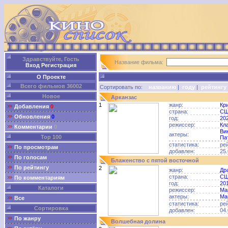
Здравствуйте, Гость
Название фильма:
Вход
Регистрация
О Проекте
Всего фильмов 36002
Сортировать по:
названию
|
году
|
рейтингу
Новое
Арканзас
1
жанр:
Кр
Добавления
0
страна:
С
Обновления
0
год:
20
режиссер:
Кл
Комментарии
0
Ви
актеры:
Top 100
Па
статистика:
ре
По просмотрам
добавлен:
25.
По голосам
Блаженство с пятой восточной
По рейтингу
2
жанр:
Др
страна:
С
По комментариям
год:
20
Каталоги
режиссер:
Ма
актеры:
Ма
Все
статистика:
ре
Сортировка
добавлен:
04.
По жанру
Волшебная долина