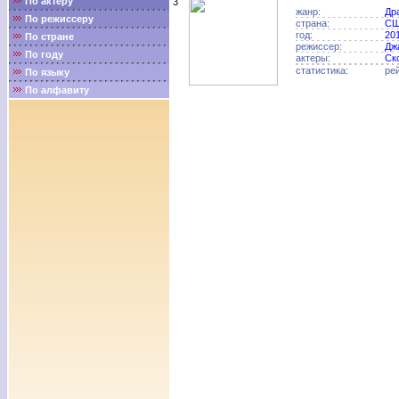
По актёру
3
жанр:
Др
По режиссеру
страна:
С
год:
20
По стране
режиссер:
Дж
По году
актеры:
Ск
статистика:
ре
По языку
По алфавиту