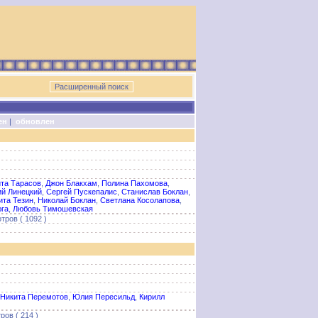
ен
|
обновлен
та Тарасов
,
Джон Блакхам
,
Полина Пахомова
,
ий Линецкий
,
Сергей Пускепалис
,
Станислав Боклан
,
ита Тезин
,
Николай Боклан
,
Светлана Косолапова
,
га
,
Любовь Тимошевская
тров ( 1092 )
Никита Перемотов
,
Юлия Пересильд
,
Кирилл
ров ( 214 )