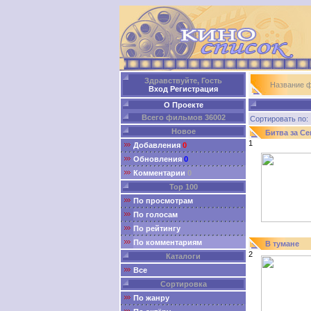
Здравствуйте, Гость
Название 
Вход
Регистрация
О Проекте
Всего фильмов 36002
Сортировать п
Новое
Битва за С
1
Добавления
0
Обновления
0
Комментарии
0
Top 100
По просмотрам
По голосам
По рейтингу
По комментариям
В тумане
2
Каталоги
Все
Сортировка
По жанру