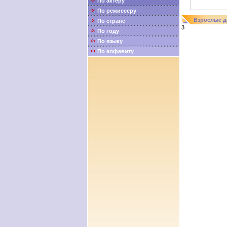
По актёру
По режиссеру
Взрослые д
По стране
3
По году
По языку
По алфавиту