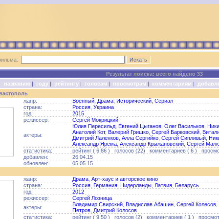
фильма:
Результат поиска: всего найдено 33
о:
названию
|
году
|
рейтингу
|
голосам
|
просмотрам
|
комментариям
|
добавл
евастополь
жанр:
Военный
,
Драма
,
Исторический
,
Сериал
страна:
Россия
,
Украина
год:
2015
режиссер:
Сергей Мокрицкий
Юлия Пересильд
,
Евгений Цыганов
,
Олег Васильков
,
Ники
Анатолий Кот
,
Валерий Гришко
,
Сергей Барковский
,
Витал
актеры:
Дмитрий Лаленков
,
Алла Сергийко
,
Сергей Сипливый
,
Ник
Александр Ярема
,
Александр Крыжановский
,
Сергей Малю
статистика:
рейтинг ( 6.86 ) голосов (22) комментариев ( 6 ) просмо
добавлен:
26.04.15
обновлен:
05.05.15
жанр:
Драма
,
Арт-хаус и авторское кино
страна:
Россия
,
Германия
,
Нидерланды
,
Латвия
,
Беларусь
год:
2012
режиссер:
Сергей Лозница
Владимир Свирский
,
Владислав Абашин
,
Сергей Колесов
,
актеры:
Петров
,
Дмитрий Колосов
статистика:
рейтинг ( 9.50 ) голосов (2) комментариев ( 1 ) просмот