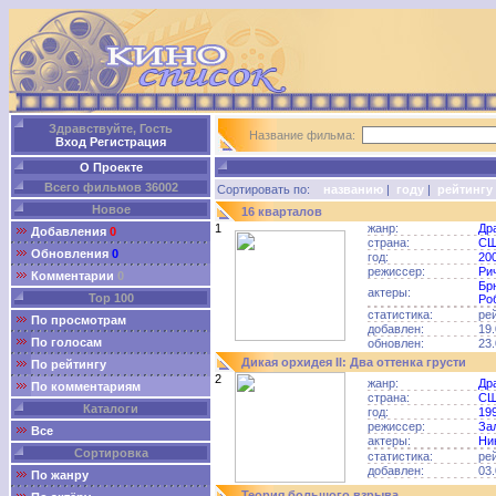
Здравствуйте, Гость
Название фильма:
Вход
Регистрация
О Проекте
Всего фильмов 36002
Сортировать по:
названию
|
году
|
рейтингу
Новое
16 кварталов
1
жанр:
Др
Добавления
0
страна:
С
Обновления
0
год:
20
режиссер:
Ри
Комментарии
0
Бр
актеры:
Top 100
Ро
статистика:
ре
По просмотрам
добавлен:
19.
По голосам
обновлен:
23.
Дикая орхидея II: Два оттенка грусти
По рейтингу
2
жанр:
Др
По комментариям
страна:
С
Каталоги
год:
19
режиссер:
За
Все
актеры:
Ни
Сортировка
статистика:
ре
добавлен:
03.
По жанру
Теория большого взрыва