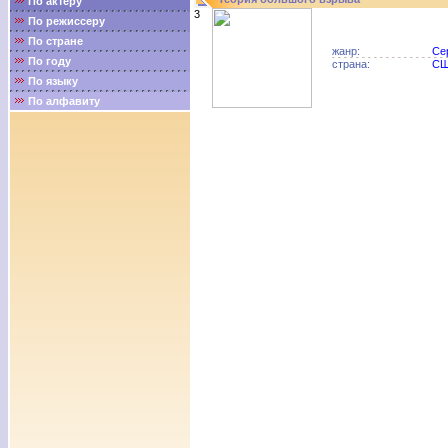
По актёру
3
По режиссеру
По стране
жанр:
Се
По году
страна:
С
По языку
По алфавиту