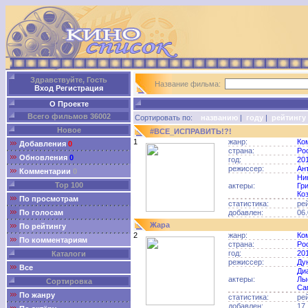
Здравствуйте, Гость
Название фильма:
Вход
Регистрация
О Проекте
Всего фильмов 36002
Сортировать по:
названию
|
году
|
рейтингу
Новое
#ВСЕ_ИСПРАВИТЬ!?!
1
жанр:
Ко
Добавления
0
страна:
Ро
Обновления
0
год:
20
режиссер:
Ан
Комментарии
0
Ни
Top 100
актеры:
Гр
Ко
По просмотрам
статистика:
ре
По голосам
добавлен:
06.
Жара
По рейтингу
2
жанр:
Ко
По комментариям
страна:
Ро
год:
20
Каталоги
режиссер:
Ду
Все
Ди
актеры:
Лы
Сортировка
Са
По жанру
статистика:
ре
добавлен:
17.