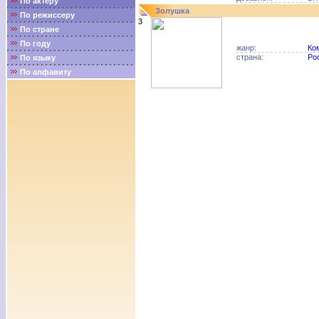
По актёру
Золушка
По режиссеру
3
По стране
По году
жанр:
Ко
страна:
Ро
По языку
По алфавиту