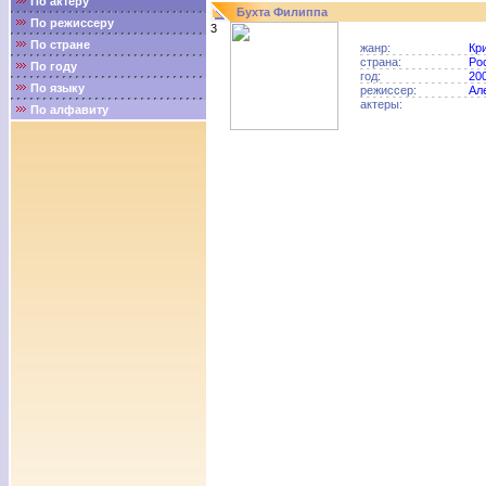
По актёру
Бухта Филиппа
По режиссеру
3
По стране
жанр:
Кр
страна:
Ро
По году
год:
20
По языку
режиссер:
Ал
актеры:
По алфавиту