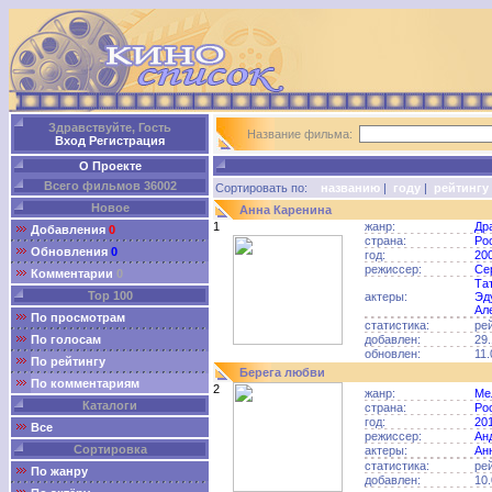
Здравствуйте, Гость
Название фильма:
Вход
Регистрация
О Проекте
Всего фильмов 36002
Сортировать по:
названию
|
году
|
рейтингу
Новое
Анна Каренина
1
жанр:
Др
Добавления
0
страна:
Ро
Обновления
0
год:
20
режиссер:
Се
Комментарии
0
Та
Top 100
актеры:
Эд
Ал
По просмотрам
статистика:
ре
По голосам
добавлен:
29.
обновлен:
11.
По рейтингу
Берега любви
По комментариям
2
жанр:
Ме
Каталоги
страна:
Ро
год:
20
Все
режиссер:
Ан
Сортировка
актеры:
Ан
статистика:
ре
По жанру
добавлен:
10.