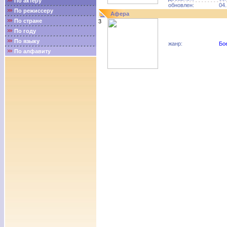
По актёру
обновлен:
04.
По режиссеру
Афера
По стране
3
По году
По языку
жанр:
Бо
По алфавиту