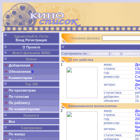
Здравствуйте, Гость
Название фильма:
Вход
Регистрация
О Проекте
Всего фильмов 36002
Сортировать по:
названию
|
году
|
рейтингу
Новое
12 лет рабства
1
жанр:
Др
Добавления
0
страна:
С
Обновления
0
год:
20
режиссер:
Ст
Комментарии
0
Чи
Top 100
актеры:
Да
Ст
По просмотрам
статистика:
ре
По голосам
добавлен:
18.
обновлен:
16.
По рейтингу
Американское великолепие
По комментариям
2
жанр:
Др
страна:
С
Каталоги
год:
20
Все
режиссер:
Шэ
Кр
Сортировка
актеры:
Фр
По жанру
статистика:
ре
добавлен:
08.