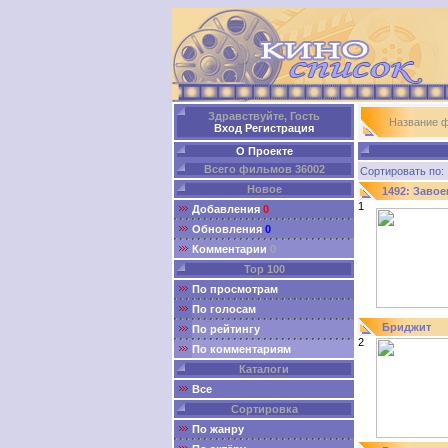
Здравствуйте, Гость
Название 
Вход
Регистрация
О Проекте
Всего фильмов 36002
Сортировать п
Новое
1492: Завое
1
Добавления
0
Обновления
0
Комментарии
0
Top 100
По просмотрам
По голосам
Бриджит
По рейтингу
2
По комментариям
Каталоги
Все
Сортировка
По жанру