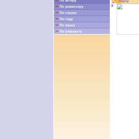
По актёру
Внизу
3
По режиссеру
По стране
По году
По языку
По алфавиту