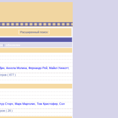
ен
|
обновлен
Дин
,
Анхела Молина
,
Фернандо Рей
,
Майкл Уинкотт
,
с
тров ( 877 )
тур Сторч
,
Марк Марголис
,
Том Кристофер
,
Сол
ов ( 28 )