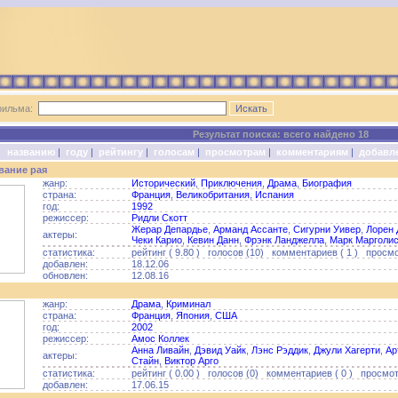
фильма:
Результат поиска: всего найдено 18
о:
названию
|
году
|
рейтингу
|
голосам
|
просмотрам
|
комментариям
|
добавл
вание рая
жанр:
Исторический
,
Приключения
,
Драма
,
Биография
страна:
Франция
,
Великобритания
,
Испания
год:
1992
режиссер:
Ридли Скотт
Жерар Депардье
,
Арманд Ассанте
,
Сигурни Уивер
,
Лорен 
актеры:
Чеки Карио
,
Кевин Данн
,
Фрэнк Ланджелла
,
Марк Марголи
статистика:
рейтинг ( 9.80 ) голосов (10) комментариев ( 1 ) просмо
добавлен:
18.12.06
обновлен:
12.08.16
жанр:
Драма
,
Криминал
страна:
Франция
,
Япония
,
США
год:
2002
режиссер:
Амос Коллек
Анна Ливайн
,
Дэвид Уайк
,
Лэнс Рэддик
,
Джули Хагерти
,
Ар
актеры:
Стайн
,
Виктор Арго
статистика:
рейтинг ( 0.00 ) голосов (0) комментариев ( 0 ) просмотр
добавлен:
17.06.15