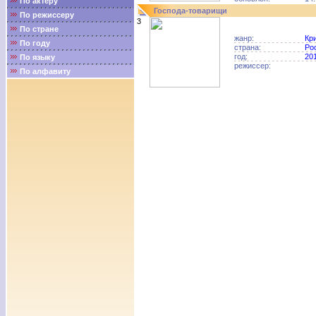
По актёру
Господа-товарищи
По режиссеру
3
По стране
жанр:
Кр
По году
страна:
Ро
год:
20
По языку
режиссер:
По алфавиту