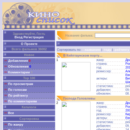
Здравствуйте, Гость
Название фильма:
Вход
Регистрация
О Проекте
Всего фильмов 36002
Сортировать по:
названию
|
году
|
рейтингу
Новое
В Кейптаунском порту…
1
жанр:
Др
Добавления
0
страна:
Ро
Обновления
0
год:
20
режиссер:
Ал
Комментарии
0
Ев
Top 100
актеры:
Ви
Ша
По просмотрам
статистика:
ре
По голосам
добавлен:
09.
обновлен:
08.
По рейтингу
Господа Головлевы
По комментариям
2
жанр:
Др
страна:
Ро
Каталоги
год:
20
Все
режиссер:
Ки
актеры:
Ев
Сортировка
статистика:
ре
По жанру
добавлен:
09.
обновлен:
14.