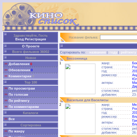
Здравствуйте, Гость
Название фильма:
Вход
Регистрация
О Проекте
Всего фильмов 36002
Сортировать по:
названию
|
году
|
рейтингу
Новое
Бессонница
1
жанр:
Бо
Добавления
0
страна:
Ро
Обновления
0
год:
20
режиссер:
Ан
Комментарии
0
Юл
Top 100
актеры:
Ма
Да
По просмотрам
статистика:
ре
По голосам
добавлен:
23.
Васильки для Василисы
По рейтингу
2
жанр:
Ме
По комментариям
страна:
Ро
год:
20
Каталоги
режиссер:
Вл
Все
Гр
актеры:
Вл
Сортировка
статистика:
ре
По жанру
добавлен:
26.