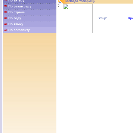
По актёру
Господа-товарищи
3
По режиссеру
По стране
По году
жанр:
Кр
По языку
По алфавиту