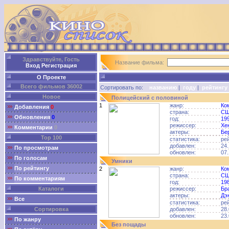
Здравствуйте, Гость
Название фильма:
Вход
Регистрация
О Проекте
Всего фильмов 36002
Сортировать по:
названию
|
году
|
рейтингу
Новое
Полицейский с половиной
1
жанр:
Ко
Добавления
0
страна:
С
Обновления
0
год:
19
режиссер:
Хе
Комментарии
0
актеры:
Бе
Top 100
статистика:
ре
добавлен:
24.
По просмотрам
обновлен:
07.
По голосам
Умники
По рейтингу
2
жанр:
Ко
страна:
С
По комментариям
год:
19
Каталоги
режиссер:
Бр
актеры:
Дэ
Все
статистика:
ре
Сортировка
добавлен:
28.
обновлен:
23.
По жанру
Без пощады