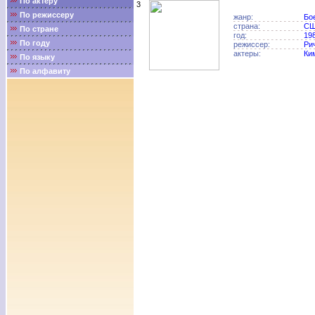
По актёру
3
По режиссеру
жанр:
Бо
страна:
С
По стране
год:
19
По году
режиссер:
Ри
актеры:
Ки
По языку
По алфавиту