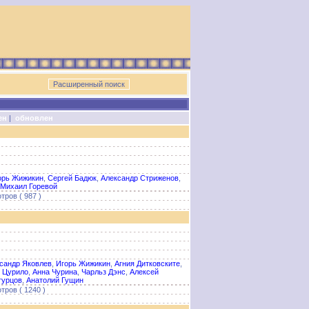
ен
|
обновлен
орь Жижикин
,
Сергей Бадюк
,
Александр Стриженов
,
Михаил Горевой
тров ( 987 )
сандр Яковлев
,
Игорь Жижикин
,
Агния Дитковските
,
 Цурило
,
Анна Чурина
,
Чарльз Дэнс
,
Алексей
гурцов
,
Анатолий Гущин
тров ( 1240 )