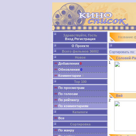
Здравствуйте, Гость
Название 
Вход
Регистрация
О Проекте
Всего фильмов 36002
Сортировать п
Новое
Соловей-Ра
1
Добавления
0
Обновления
0
Комментарии
0
Top 100
По просмотрам
По голосам
Вий
По рейтингу
2
По комментариям
Каталоги
Все
Сортировка
По жанру