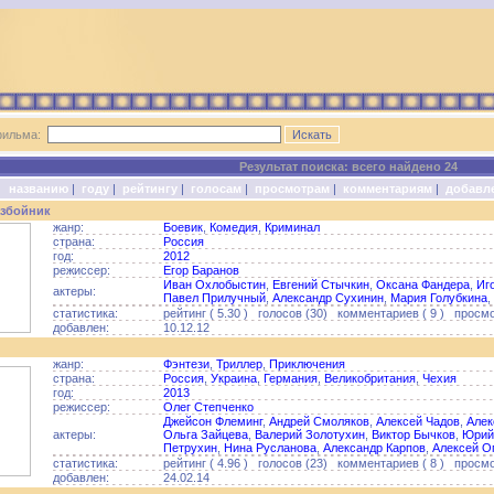
фильма:
Результат поиска: всего найдено 24
о:
названию
|
году
|
рейтингу
|
голосам
|
просмотрам
|
комментариям
|
добавл
збойник
жанр:
Боевик
,
Комедия
,
Криминал
страна:
Россия
год:
2012
режиссер:
Егор Баранов
Иван Охлобыстин
,
Евгений Стычкин
,
Оксана Фандера
,
Иг
актеры:
Павел Прилучный
,
Александр Сухинин
,
Мария Голубкина
,
статистика:
рейтинг ( 5.30 ) голосов (30) комментариев ( 9 ) просмо
добавлен:
10.12.12
жанр:
Фэнтези
,
Триллер
,
Приключения
страна:
Россия
,
Украина
,
Германия
,
Великобритания
,
Чехия
год:
2013
режиссер:
Олег Степченко
Джейсон Флеминг
,
Андрей Смоляков
,
Алексей Чадов
,
Алек
актеры:
Ольга Зайцева
,
Валерий Золотухин
,
Виктор Бычков
,
Юрий
Петрухин
,
Нина Русланова
,
Александр Карпов
,
Алексей О
статистика:
рейтинг ( 4.96 ) голосов (23) комментариев ( 8 ) просмо
добавлен:
24.02.14