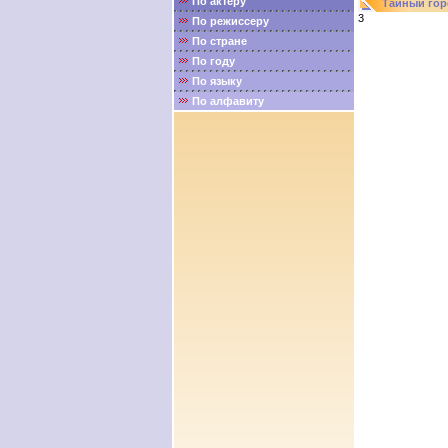
По актёру
Тайный гор
3
По режиссеру
По стране
По году
По языку
По алфавиту